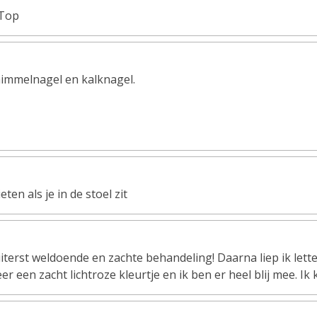
!Top
chimmelnagel en kalknagel.
ten als je in de stoel zit
terst weldoende en zachte behandeling! Daarna liep ik letter
r een zacht lichtroze kleurtje en ik ben er heel blij mee. Ik 