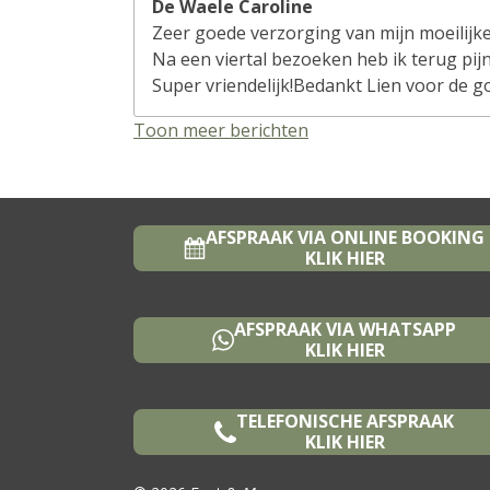
De Waele Caroline
Zeer goede verzorging van mijn moeilijke
Na een viertal bezoeken heb ik terug pij
Super vriendelijk!Bedankt Lien voor de g
Toon meer berichten
AFSPRAAK VIA ONLINE BOOKING
KLIK HIER
AFSPRAAK VIA WHATSAPP
KLIK HIER
TELEFONISCHE AFSPRAAK
KLIK HIER