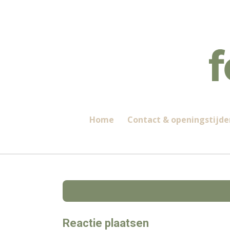
Ga
direct
naar
de
hoofdinhoud
Home
Contact & openingstijde
Reactie plaatsen