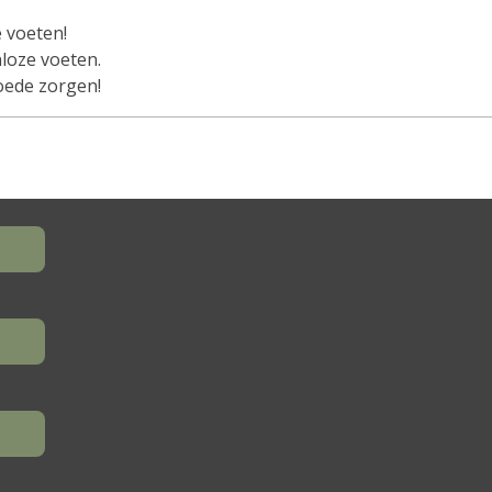
 voeten!
nloze voeten.
oede zorgen!